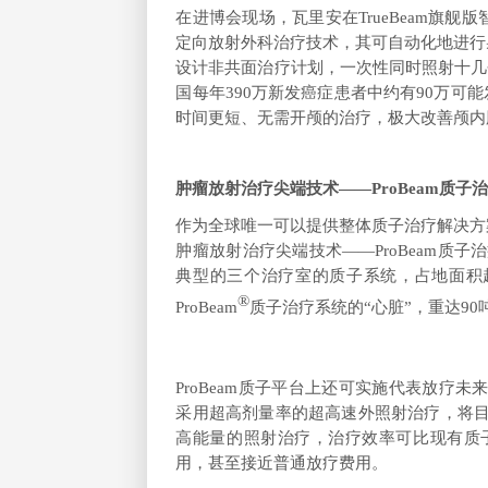
在进博会现场，瓦里安在TrueBeam旗舰版
定向放射外科治疗技术，其可自动化地进行
设计非共面治疗计划，一次性同时照射十几
国每年390万新发癌症患者中约有90万可
时间更短、无需开颅的治疗，极大改善颅内
肿瘤放射治疗尖端技术——ProBeam质子
作为全球唯一可以提供整体质子治疗解决方
肿瘤放射治疗尖端技术——ProBeam质子
典型的三个治疗室的质子系统，占地面积超
®
ProBeam
质子治疗系统的“心脏”，重达9
ProBeam
质子平台上还可实施代表放疗未来的前
采用超高剂量率的超高速外照射治疗，将目
高能量的照射治疗，治疗效率可比现有质子
用，甚至接近普通放疗费用。