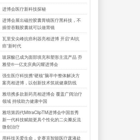
进博会医疗新科技探秘
进博会展出磁控胶囊胃镜医疗黑科技，不
插管吞颗胶囊就可以做胃镜
瓦里安尖峰抗癌利器亮相进博 开启“AI抗
癌”新时代
玻尿酸已成为面部填充和塑形主流产品 乔
雅登®一亿支庆典闪耀进博会
强生医疗科技携“硬核”脑卒中整体解决方
案亮相进博，以创新技术筑就健康防线
雅培携多款新药亮相进博会 覆盖广阔治疗
领域 持续助力健康中国
雅培第四代MitraClipTM进博会中国首秀
新一代科技赋能更具个性化的二尖瓣反流
微创治疗
用科技关爱生命，史赛克智能医疗废液处