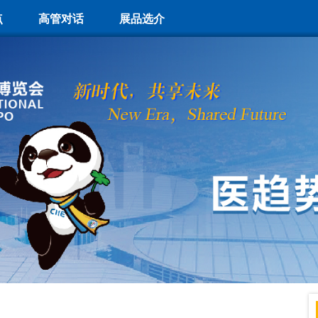
点
高管对话
展品选介