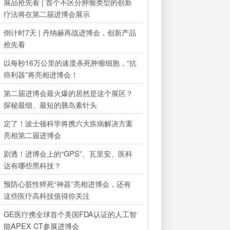
展品抢先看 | 首个不区分肿瘤类型的创新
疗法将在第二届进博会展示
倒计时7天 | 丹纳赫再战进博会，创新产品
抢先看
以每秒16万公里的速度杀死肿瘤细胞，“抗
癌利器”将亮相进博会！
第二届进博会最火爆的居然是这个展区？
探秘最细、最短的胰岛素针头
定了！波士顿科学将携六大疾病解决方案
亮相第二届进博会
剧透！进博会上的“GPS”、瓦里安、医科
达有哪些黑科技？
预防心脏性猝死“神器”亮相进博会，还有
这些医疗高科技值得你关注
GE医疗携全球首个美国FDA认证的人工智
能APEX CT参展进博会