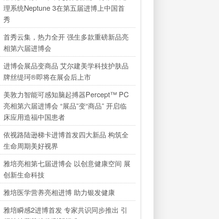
理系统Neptune 3在第五届进博上中国首
秀
首秀云集，热力全开 强生多款重磅新品亮
相第六届进博会
进博会展品变商品 艾尔建美学科技护肤品
牌丝缇珂®即将在展会后上市
美敦力智能可感知脑起搏器Percept™ PC
亮相第六届进博会 “展品”变“商品” 开启临
床应用造福中国患者
依视路陆逊梯卡进博首发四大新品 构筑全
生命周期美好视界
雅培亮相第七届进博会 以创意健康空间 展
创新生命科技
雅培医学营养亮相进博 助力银发健康
雅培瞬感2进博首发 专家共识同步推出 引