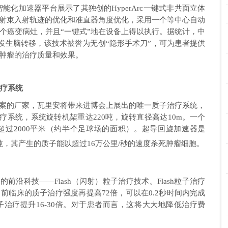
智能化加速器平台展示了其独创的HyperArc一键式非共面立体
射束入射轨迹的优化和准直器角度优化，采用一个等中心自动
个癌变病灶，并且“一键式”地在设备上得以执行。据统计，中
能发生脑转移，该技术被誉为无创“隐形手术刀”，可为患者提供
肿瘤的治疗质量和效果。
治疗系统
案的厂家，瓦里安将带来进博会上展出的唯一质子治疗系统，
治疗系统，系统旋转机架重达220吨，旋转直径高达10m。一个
过2000平米（约半个足球场的面积）。超导回旋加速器是
0吨，其产生的质子能以超过16万公里/秒的速度杀死肿瘤细胞。
沿科技——Flash（闪射）粒子治疗技术。Flash粒子治疗
前临床的质子治疗强度再提高72倍，可以在0.2秒时间内完成
治疗提升16-30倍。对于患者而言，这将大大地降低治疗费