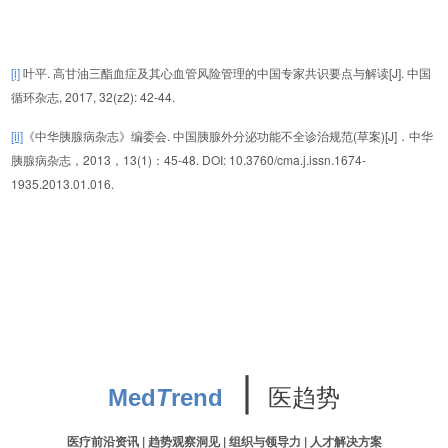
[i]
叶平. 高甘油三酯血症及其心血管风险管理的中国专家共识要点与解读[J]. 中国
循环杂志, 2017, 32(z2): 42-44.
[ii]
《中华胰腺病杂志》编委会. 中国胰腺外分泌功能不全诊治规范(草案)[J]．中华
胰腺病杂志，2013，13(1)：45-48. DOI: 10.3760/cma.j.issn.1674-
1935.2013.01.016.
∣
医趋势
Med
T
rend
医疗前沿资讯 | 趋势观察洞见 | 组织与领导力 | 人才解决方案