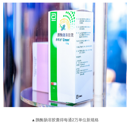
▲胰酶肠溶胶囊得每通2万单位新规格