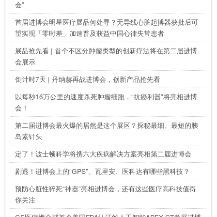
会”
首届进博会明星医疗展品何处寻？无导线心脏起搏器获批后可
望实现「零时差」加速普及获益中国心律失常患者
展品抢先看 | 首个不区分肿瘤类型的创新疗法将在第二届进博
会展示
倒计时7天 | 丹纳赫再战进博会，创新产品抢先看
以每秒16万公里的速度杀死肿瘤细胞，“抗癌利器”将亮相进博
会！
第二届进博会最火爆的居然是这个展区？探秘最细、最短的胰
岛素针头
定了！波士顿科学将携六大疾病解决方案亮相第二届进博会
剧透！进博会上的“GPS”、瓦里安、医科达有哪些黑科技？
预防心脏性猝死“神器”亮相进博会，还有这些医疗高科技值得
你关注
GE医疗携全球首个美国FDA认证的人工智能APEX CT参展进博