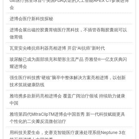
会
进博会医疗新科技探秘
进博会展出磁控胶囊胃镜医疗黑科技，不插管吞颗胶囊就可以
做胃镜
瓦里安尖峰抗癌利器亮相进博 开启“AI抗癌”新时代
玻尿酸已成为面部填充和塑形主流产品 乔雅登®一亿支庆典闪
耀进博会
强生医疗科技携“硬核”脑卒中整体解决方案亮相进博，以创新
技术筑就健康防线
雅培携多款新药亮相进博会 覆盖广阔治疗领域 持续助力健康
中国
雅培第四代MitraClipTM进博会中国首秀 新一代科技赋能更具
个性化的二尖瓣反流微创治疗
用科技关爱生命，史赛克智能医疗废液处理系统Neptune 3在