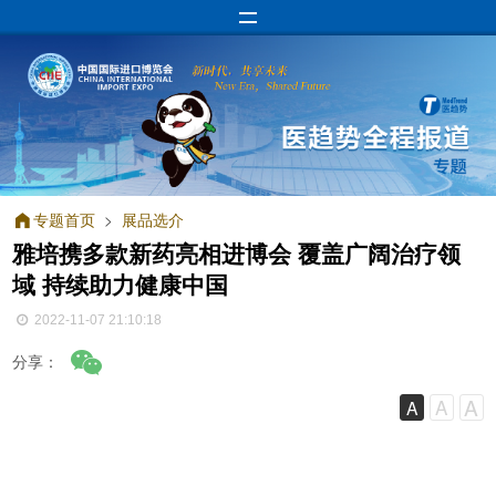
专题首页
>
展品选介
雅培携多款新药亮相进博会 覆盖广阔治疗领
域 持续助力健康中国
2022-11-07 21:10:18
分享：
A
A
A