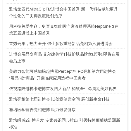
雅培第四代MitraClipTM进博会中国首秀 新一代科技赋能更具
个性化的二尖瓣反流微创治疗
用科技关爱生命，史赛克智能医疗废液处理系统Neptune 3在
第五届进博上中国首秀
首秀云集，热力全开 强生多款重磅新品亮相第六届进博会
进博会展品变商品 艾尔建美学科技护肤品牌丝缇珂®即将在展
会后上市
美敦力智能可感知脑起搏器Percept™ PC亮相第六届进博会
“展品”变“商品” 开启临床应用造福中国患者
依视路陆逊梯卡进博首发四大新品 构筑全生命周期美好视界
雅培亮相第七届进博会 以创意健康空间 展创新生命科技
雅培医学营养亮相进博 助力银发健康
雅培瞬感2进博首发 专家共识同步推出 引领持续葡萄糖监测新
标准