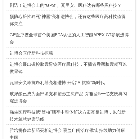
剧透！进博会上的“GPS”、瓦里安、医科达有哪些黑科技？
预防心脏性猝死“神器”亮相进博会，还有这些医疗高科技值得
你关注
GE医疗携全球首个美国FDA认证的人工智能APEX CT参展进博
会
进博会医疗新科技探秘
进博会展出磁控胶囊胃镜医疗黑科技，不插管吞颗胶囊就可以
做胃镜
瓦里安尖峰抗癌利器亮相进博 开启“AI抗癌”新时代
玻尿酸已成为面部填充和塑形主流产品 乔雅登®一亿支庆典闪
耀进博会
强生医疗科技携“硬核”脑卒中整体解决方案亮相进博，以创新
技术筑就健康防线
雅培携多款新药亮相进博会 覆盖广阔治疗领域 持续助力健康
中国