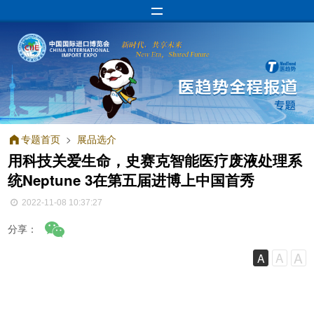
专题首页
>
展品选介
用科技关爱生命，史赛克智能医疗废液处理系
统Neptune 3在第五届进博上中国首秀
2022-11-08 10:37:27
分享：
A
A
A