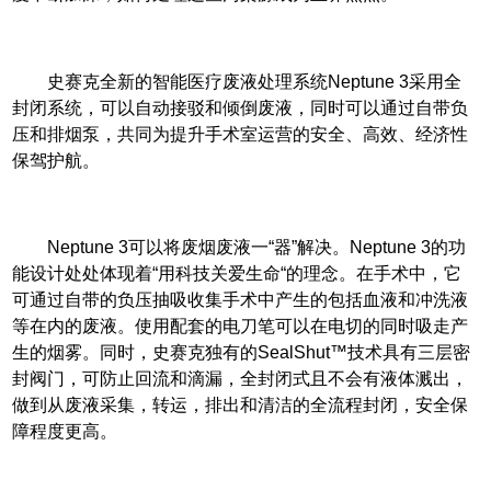
史赛克全新的智能医疗废液处理系统Neptune 3采用全
封闭系统，可以自动接驳和倾倒废液，同时可以通过自带负
压和排烟泵，共同为提升手术室运营的安全、高效、经济性
保驾护航。
Neptune 3
可以将废烟废液一“器”解决。Neptune 3的功
能设计处处体现着“用科技关爱生命“的理念。在手术中，它
可通过自带的负压抽吸收集手术中产生的包括血液和冲洗液
等在内的废液。使用配套的电刀笔可以在电切的同时吸走产
生的烟雾。同时，史赛克独有的SealShut™技术具有三层密
封阀门，可防止回流和滴漏，全封闭式且不会有液体溅出，
做到从废液采集，转运，排出和清洁的全流程封闭，安全保
障程度更高。