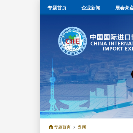
专题首页
企业新闻
展会亮
专题首页
>
要闻