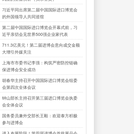
习近平同出席第二届中国国际进口博览会
的外国领导人共同巡馆
第二届中国国际进口博览会开幕式前，习
近平亲切会见世界500强企业家代表
711.3亿美元！第二届进博会意向成交金额
大增引外媒关注
上海市市委书记李强：构筑严密防控链确
保进博会安全成功
胡春华主持召开中国国际进口博览会组委
会第四次全体会议
钟山部长主持召开第三届进口博览会执委
会全体会议
国务委员兼外交部长王毅：欢迎泰方积极
参与进博会
进入布展阶段！第四届进博会首批展品今