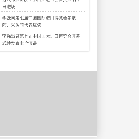
日进场
李强同第七届中国国际进口博览会参展
商、采购商代表座谈
李强出席第七届中国国际进口博览会开幕
式并发表主旨演讲