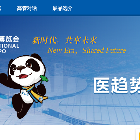
点
高管对话
展品选介