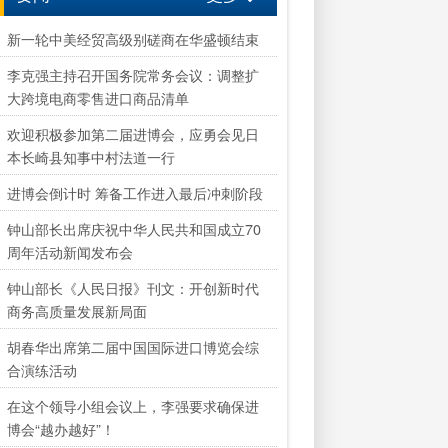
新一轮中美经贸高级别磋商在华盛顿结束
李克强主持召开国务院常务会议：调整扩
大跨境电商零售进口商品清单
欢迎积极参加第二届进博会，应勇会见日
本长崎县知事中村法道一行
进博会倒计时 筹备工作进入最后冲刺阶段
钟山部长出席庆祝中华人民共和国成立70
周年活动新闻发布会
钟山部长《人民日报》刊文：开创新时代
商务高质量发展新局面
胡春华出席第二届中国国际进口博览会综
合演练活动
在这个领导小组会议上，李强要求确保进
博会“越办越好”！