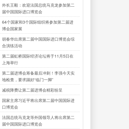
外长王毅：欢迎法国总统马克龙参加第二
届中国国际进口博览会
64个国家和3个国际组织将参加第二届进
博会国家展
胡春华出席第二届中国国际进口博览会综
合演练活动
第二届虹桥国际经济论坛将于11月5日在
上海举行
第二届进博会筹备最后冲刺！李强今天实
地检查，要求踢好“临门一脚”
减税降费让第二届进博会精彩纷呈
国家主席习近平将出席第二届中国国际进
口博览会
法国总统马克龙等外国领导人将出席第二
届中国国际进口博览会