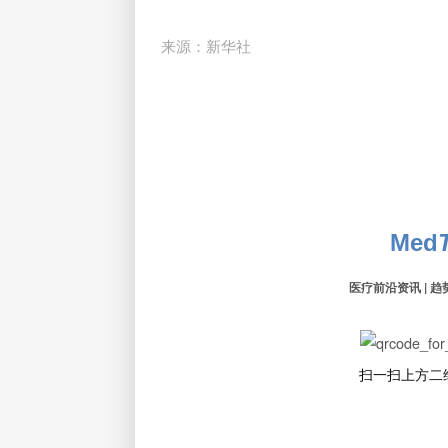
来源：新华社
Med
医疗前沿资讯 | 趋
扫一扫上方二