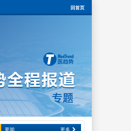
回首页
要闻
更多