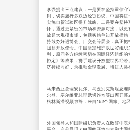
李强提出三点建议：一是要在坚持重信守
则，切实履行多双边经贸协议。中国将进
实施自贸试验区提升战略。二是要在坚持
怀，通过更紧密的市场和资源对接，以更
放超大规模市场，包括实施单边开放措施，
持续办好进博会、广交会等展会，真正把
担起开放使命。中国坚定维护以世贸组织
利，愿同各方继续密切在国际经济组织的
协定》等成果，携手建设开放型世界经济
济持续向好，为推动全球发展、增进人类
马来西亚总理安瓦尔、乌兹别克斯坦总理
尔登、塞尔维亚总理武切维奇等出席开幕
格林斯潘视频致辞，来自152个国家、地
外国领导人和国际组织负责人在致辞中表
平台，充分展现了中国的开放包容和大国