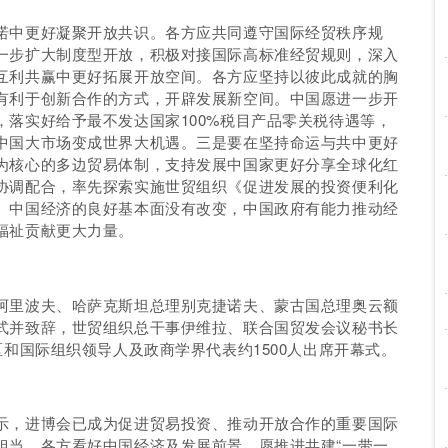
诺中更好凝聚开放共识。各方应共同遵守国际经贸秩序规
一步扩大制度型开放，积极对接国际高标准经贸规则，深入
互利共赢中更好拓展开放空间。各方应坚持以彼此成就的胸
有利于创新合作的方式，开辟发展新空间。中国愿进一步开
落实好给予最不发达国家100%税目产品零关税待遇等，
中国大市场变成世界大机遇。三是要在坚持命运与共中更好
为核心的多边贸易体制，支持发展中国家更好分享全球化红
协调配合，率先探索实施世贸组织《促进发展的投资便利化
。中国经济的良好基本面没有改变，中国政府有能力推动经
福祉贡献更大力量。
阿里波夫、哈萨克斯坦总理别克捷诺夫、蒙古国总理奥云额
式并致辞，世贸组织总干事伊维拉、联合国贸发会议秘书长
区和国际组织领导人及政商学界代表约1500人出席开幕式。
示，进博会已成为促进贸易投资、推动开放合作的重要国际
担当。各方看好中国经济及发展前景，愿推进共建“一带一