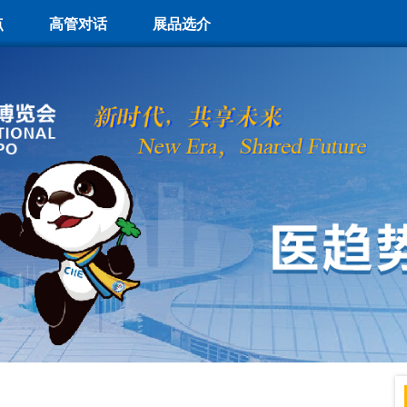
点
高管对话
展品选介