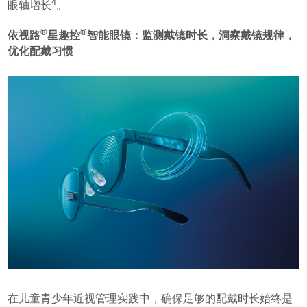
4
眼轴增长
。
®
®
依视路
星趣控
智能眼镜：监测戴镜时长，洞察戴镜规律，
优化配戴习惯
在儿童青少年近视管理实践中，确保足够的配戴时长始终是