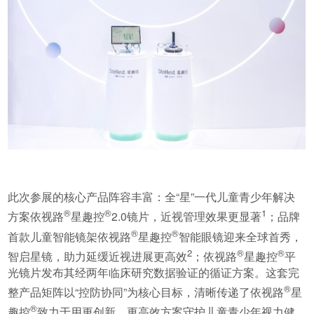
此次参展的核心产品阵容丰富：全“星”一代儿童青少年解决
®
®
1
方案依视路
星趣控
2.0镜片，近视管理效果更显著
；品牌
®
®
首款儿童智能镜架依视路
星趣控
智能眼镜迎来全球首秀，
2
®
®
智启星镜，助力延缓近视进展更高效
；依视路
星趣控
平
光镜片发布其经两年临床研究数据验证的循证方案。这套完
®
整产品矩阵以“控防协同”为核心目标，清晰传递了依视路
星
®
趣控
致力于用更创新、更高效方案守护儿童青少年视力健