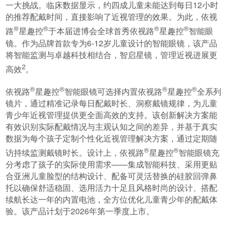
一大挑战。临床数据显示，约四成儿童未能达到每日12小时
的推荐配戴时间，直接影响了近视管理的效果。为此，依视
®
®
®
®
路
星趣控
于本届进博会全球首秀依视路
星趣控
智能眼
镜。作为品牌首款专为6-12岁儿童设计的智能眼镜，该产品
将智能监测与卓越科技相结合，智启星镜，管理近视进展更
2
高效
。
®
®
®
®
依视路
星趣控
智能眼镜可选择内置依视路
星趣控
全系列
镜片，通过精准记录每日配戴时长、洞察戴镜规律，为儿童
青少年近视管理提供更全面高效的支持。该创新解决方案能
有效识别实际配戴情况与主观认知之间的差异，并基于真实
数据为每个孩子定制个性化近视管理解决方案，通过定期随
®
®
访持续监测戴镜时长。设计上，依视路
星趣控
智能眼镜充
分考虑了孩子的实际使用需求——集成智能科技、采用更贴
合亚洲儿童脸型的结构设计、配备可灵活替换的硅胶回弹鼻
托以确保舒适稳固、选用活力十足且风格时尚的设计、搭配
续航长达一年的内置电池，全方位优化儿童青少年的配戴体
验。该产品计划于2026年第一季度上市。