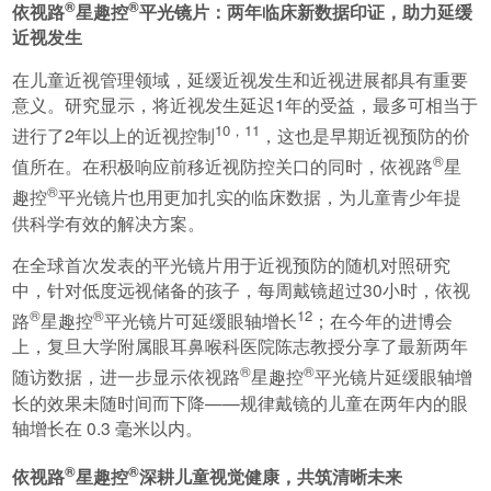
®
®
依视路
星趣控
平光镜片：两年临床新数据印证，助力延缓
近视发生
在儿童近视管理领域，延缓近视发生和近视进展都具有重要
意义。研究显示，将近视发生延迟1年的受益，最多可相当于
10，11
进行了2年以上的近视控制
，这也是早期近视预防的价
®
值所在。在积极响应前移近视防控关口的同时，依视路
星
®
趣控
平光镜片也用更加扎实的临床数据，为儿童青少年提
供科学有效的解决方案。
在全球首次发表的平光镜片用于近视预防的随机对照研究
中，针对低度远视储备的孩子，每周戴镜超过30小时，依视
®
®
12
路
星趣控
平光镜片可延缓眼轴增长
；在今年的进博会
上，复旦大学附属眼耳鼻喉科医院陈志教授分享了最新两年
®
®
随访数据，进一步显示依视路
星趣控
平光镜片延缓眼轴增
长的效果未随时间而下降——规律戴镜的儿童在两年内的眼
轴增长在 0.3 毫米以内。
®
®
依视路
星趣控
深耕儿童视觉健康，共筑清晰未来