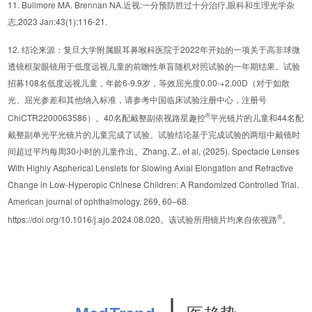
11. Bulimore MA. Brennan NA.近视:一分预防胜过十分治疗,眼科和生理光学杂
志,2023 Jan:43(1):116-21.
12. 结论来源：复旦大学附属眼耳鼻喉科医院于2022年开始的一项关于高非球微
透镜框架眼镜用于低度远视儿童的前瞻性单盲随机对照试验的一年期结果。试验
招募108名低度远视儿童，年龄6-9.9岁，等效屈光度0.00-+2.00D（对于如散
光、屈光参差和其他纳入标准，请参考中国临床试验注册中心，注册号
®
ChiCTR2200063586）。40名配戴整副依视路星趣控
平光镜片的儿童和44名配
戴整副单光平光镜片的儿童完成了试验。试验结论基于完成试验的两组中戴镜时
间超过平均每周30小时的儿童作出。Zhang, Z., et al, (2025). Spectacle Lenses
With Highly Aspherical Lenslets for Slowing Axial Elongation and Refractive
Change in Low-Hyperopic Chinese Children: A Randomized Controlled Trial.
American journal of ophthalmology, 269, 60–68.
®
https://doi.org/10.1016/j.ajo.2024.08.020。该试验所用镜片均来自依视路
。
∣