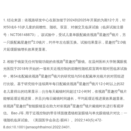
1. 结论来源：依视路研发中心在新加坡于2024到2025年开展的为期12个月，针
对50名6-10岁儿童的前瞻性、随机、双盲、对侧交叉临床试验（临床试验注册
®
®
号：NCT06148870）。该试验中，受试儿童单眼配戴依视路
星趣控
镜片，另
®
®
一只眼配戴星趣控
2.0镜片，约半年左右眼互换。试验结果显示，星趣控
2.0镜
片延缓眼轴增长效果更显著。
®
®
2. 相较于镜架无任何智能功能的依视路
星趣控
眼镜。在温州医科大学附属眼视
光医院于2018年开始的一项有关近视控制的前瞻性随机双盲两年期对照临床试验
®
®
中，将54名配戴依视路
星趣控
镜片的研究组与50名配戴单光镜片的对照组进
®
®
行比较。基于研究组中连续两年每日配戴依视路
星趣控
镜片12小时以上的32
®
®
名儿童得出的结果显示：(i)当每天戴镜时间超过12小时时，依视路
星趣控
镜片
能够延缓近视进展，并且(ii)每日戴镜时间越长，平均延缓近视进展效果越显著。
®
®
®
®
依视路
星趣控
智能眼镜旨在助力对依视路
星趣控
镜片戴镜时长进行客观评
估。 Bao J等. 用于近视控制的带非球面微透镜框架眼镜与单光眼镜镜片对比：一
项随机临床试验。《美国医学会杂志-眼科》。2022;140(5):472-
8.doi:10.1001/jamaophthalmol.2022.0401.