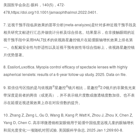
美国医学会杂志-眼科，140(5)，472-
478,https://doi.org/10.1001/jamaophthalmol.2022.0401.
7. 近视干预手段临床效果的荟萃分析(meta-analyzes)是针对多种近视干预手段及
相关研究文献进行汇总并做统计分析及综合排名。结果显示，在非接触眼睛的近
视干预手段中采用HALT技术的依视路星趣控镜片在延缓眼轴增长效果上排名第
一。在配戴安全性与舒适性以及近视干预有效性等综合指标上，依视路星趣控镜
片优势显著。
8. EssilorLuxottica. Myopia control efficacy of spectacle lenses with highly
aspherical lenslets: results of a 6-year follow-up study. 2025. Data on file.
®
®
®
9. 双倍信号区指的是与依视路
星趣控
镜片相比，星趣控
2.0镜片的非聚焦光束
带深度是前者的两倍（或更高），并不表示镜片度数或微透镜度数加倍。也不表
示在延缓近视进展效果上存在对应倍数的提升。
10. Zhang Z, Zeng L, Gu D, Wang B, Kang P, Watt K, Zhou J, Zhou X, Chen Z,
Yang D, Chen C. 高非球微透镜框架眼镜用于延缓中国低度远视儿童的眼轴增长
和屈光度变化:一项随机对照试验. 美国眼科学杂志. 2025 Jan 1;269:60-8.