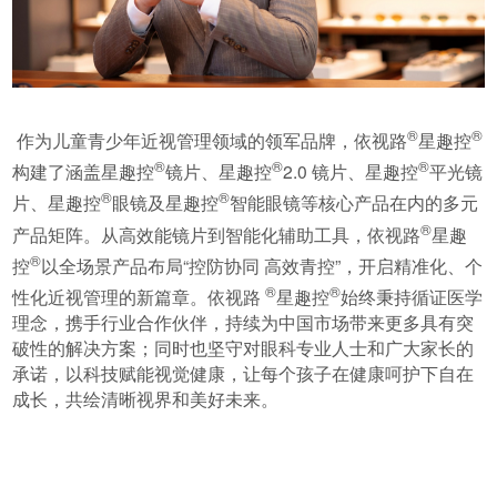
®
®
作为儿童青少年近视管理领域的领军品牌，依视路
星趣控
®
®
®
构建了涵盖星趣控
镜片、星趣控
2.0 镜片、星趣控
平光镜
®
®
片、星趣控
眼镜及星趣控
智能眼镜等核心产品在内的多元
®
产品矩阵。从高效能镜片到智能化辅助工具，依视路
星趣
®
控
以全场景产品布局“控防协同 高效青控”，开启精准化、个
®
®
性化近视管理的新篇章。依视路
星趣控
始终秉持循证医学
理念，携手行业合作伙伴，持续为中国市场带来更多具有突
破性的解决方案；同时也坚守对眼科专业人士和广大家长的
承诺，以科技赋能视觉健康，让每个孩子在健康呵护下自在
成长，共绘清晰视界和美好未来。