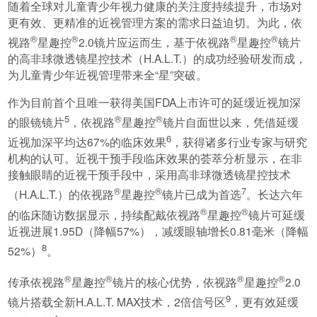
随着全球对儿童青少年视力健康的关注度持续提升，市场对
更有效、更精准的近视管理方案的需求日益迫切。为此，依
®
®
®
®
视路
星趣控
2.0镜片应运而生，基于依视路
星趣控
镜片
的高非球微透镜星控技术（H.A.L.T.）的成功经验研发而成，
为儿童青少年近视管理带来全“星”突破。
作为目前首个且唯一获得美国FDA上市许可的延缓近视加深
5
®
®
的眼镜镜片
，依视路
星趣控
镜片自面世以来，凭借延缓
6
近视加深平均达67%的临床效果
，获得诸多行业专家与研究
机构的认可。近视干预手段临床效果的荟萃分析显示，在非
接触眼睛的近视干预手段中，采用高非球微透镜星控技术
®
®
7
（H.A.L.T.）的依视路
星趣控
镜片已成为首选
。长达六年
®
®
的临床随访数据显示，持续配戴依视路
星趣控
镜片可延缓
近视进展1.95D（降幅57%），减缓眼轴增长0.81毫米（降幅
8
52%）
。
®
®
®
®
传承依视路
星趣控
镜片的核心优势，依视路
星趣控
2.0
9
镜片搭载全新H.A.L.T. MAX技术，2倍信号区
，更有效延缓