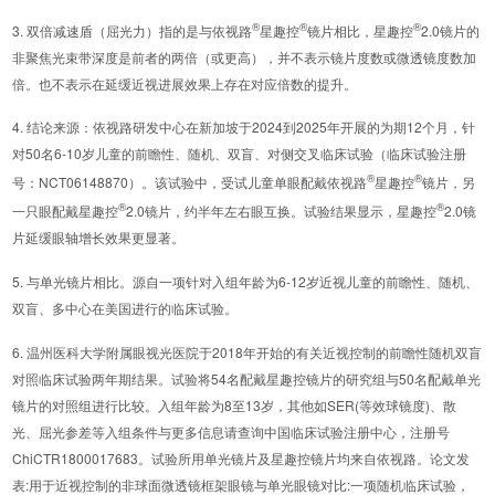
®
®
®
3. 双倍减速盾（屈光力）指的是与依视路
星趣控
镜片相比，星趣控
2.0镜片的
非聚焦光束带深度是前者的两倍（或更高），并不表示镜片度数或微透镜度数加
倍。也不表示在延缓近视进展效果上存在对应倍数的提升。
4. 结论来源：依视路研发中心在新加坡于2024到2025年开展的为期12个月，针
对50名6-10岁儿童的前瞻性、随机、双盲、对侧交叉临床试验（临床试验注册
®
®
号：NCT06148870）。该试验中，受试儿童单眼配戴依视路
星趣控
镜片，另
®
®
一只眼配戴星趣控
2.0镜片，约半年左右眼互换。试验结果显示，星趣控
2.0镜
片延缓眼轴增长效果更显著。
5. 与单光镜片相比。源自一项针对入组年龄为6-12岁近视儿童的前瞻性、随机、
双盲、多中心在美国进行的临床试验。
6. 温州医科大学附属眼视光医院于2018年开始的有关近视控制的前瞻性随机双盲
对照临床试验两年期结果。试验将54名配戴星趣控镜片的研究组与50名配戴单光
镜片的对照组进行比较。入组年龄为8至13岁，其他如SER(等效球镜度)、散
光、屈光参差等入组条件与更多信息请查询中国临床试验注册中心，注册号
ChiCTR1800017683。试验所用单光镜片及星趣控镜片均来自依视路。论文发
表:用于近视控制的非球面微透镜框架眼镜与单光眼镜对比:一项随机临床试验，