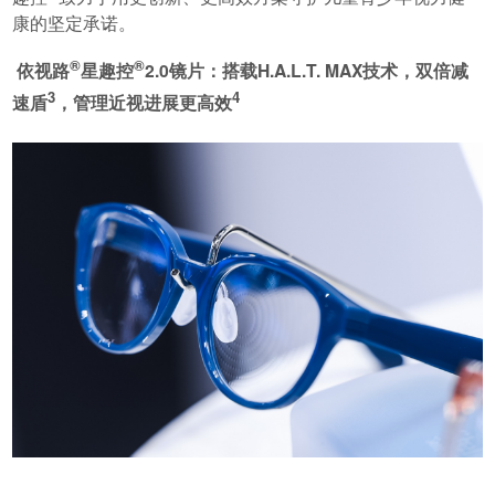
康的坚定承诺。
®
®
依视路
星趣控
2.0镜片：搭载H.A.L.T. MAX技术，双倍减
3
4
速盾
，管理近视进展更高效