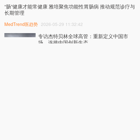
“肠”健康才能常健康 雅培聚焦功能性胃肠病 推动规范诊疗与
长期管理
MedTrend医趋势
2026-05-29 11:32:42
专访杰特贝林全球高管：重新定义中国市
场，连接中国创新生态
MedTrend医趋势
2026-05-27 10:00:36
“足” 够健康 “脉” 向未来 雅培携手顶尖医学专家倡导关注外周
血管健康
MedTrend医趋势
2026-05-26 18:13:24
行业深瞰：低调出牌的背后，BMS正在持续
加码血液赛道
MedTrend医趋势
2026-05-26 11:27:20
阿斯利康将携肝癌、乳腺癌和膀胱癌III期临床研究数据及罕
见病潜在同类首创疗法，亮相2026美国临床肿瘤学会
（ASCO）年会