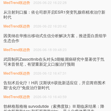
MedTrend医趋势
2026-06-22 16:22:28
从注射到口服：依仑司群开启ESR1突变乳腺癌精准治疗新
时代
MedTrend医趋势
2026-06-22 16:20:42
因美纳在华推出移动式生信分析解决方案，推进蛋白质组学
生态合作
MedTrend医趋势
2026-06-18 09:48:23
武田制药Zasocitinib在头对头3期银屑病研究中显著优于氘
可来昔替尼，有望重新定义口服治疗预期
MedTrend医趋势
2026-06-12 16:47:31
告别术后化疗！H药 汉斯状®获批新适应症，开启胃癌围术
期“去化疗”免疫治疗新时代
MedTrend医趋势
2026-06-10 16:40:59
勃林格殷格翰 survodutide（索弗度肽）III 期临床结果：降