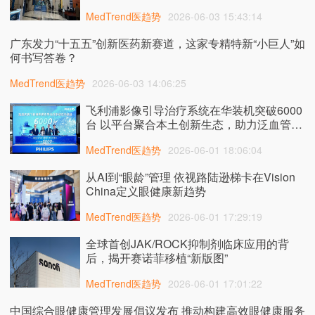
MedTrend医趋势
2026-06-03 15:43:14
广东发力“十五五”创新医药新赛道，这家专精特新“小巨人”如
何书写答卷？
MedTrend医趋势
2026-06-03 14:06:25
飞利浦影像引导治疗系统在华装机突破6000
台 以平台聚合本土创新生态，助力泛血管诊
疗提质发展
MedTrend医趋势
2026-06-01 18:06:04
从AI到“眼龄”管理 依视路陆逊梯卡在Vision
China定义眼健康新趋势
MedTrend医趋势
2026-06-01 17:29:19
全球首创JAK/ROCK抑制剂临床应用的背
后，揭开赛诺菲移植“新版图”
MedTrend医趋势
2026-06-01 17:01:22
中国综合眼健康管理发展倡议发布 推动构建高效眼健康服务