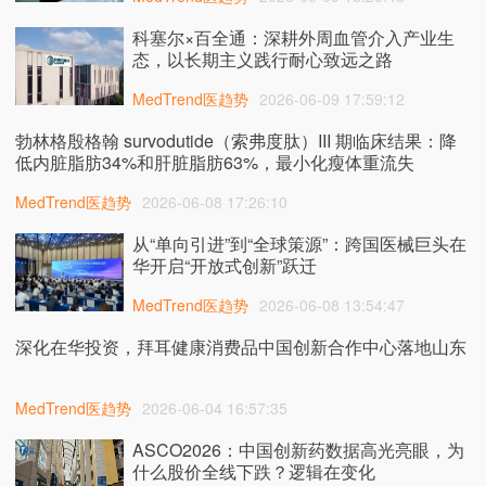
科塞尔×百全通：深耕外周血管介入产业生
态，以长期主义践行耐心致远之路
MedTrend医趋势
2026-06-09 17:59:12
勃林格殷格翰 survodutide（索弗度肽）III 期临床结果：降
低内脏脂肪34%和肝脏脂肪63%，最小化瘦体重流失
MedTrend医趋势
2026-06-08 17:26:10
从“单向引进”到“全球策源”：跨国医械巨头在
华开启“开放式创新”跃迁
MedTrend医趋势
2026-06-08 13:54:47
深化在华投资，拜耳健康消费品中国创新合作中心落地山东
MedTrend医趋势
2026-06-04 16:57:35
ASCO2026：中国创新药数据高光亮眼，为
什么股价全线下跌？逻辑在变化