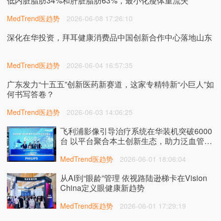
低内脏脂肪34%和肝脏脂肪63%，最小化瘦体重流失
MedTrend医趋势
2026-06-08 17:26:10
深化在华投资，拜耳健康消费品中国创新合作中心落地山东
MedTrend医趋势
2026-06-04 16:57:35
广东发力“十五五”创新医药新赛道，这家专精特新“小巨人”如
何书写答卷？
MedTrend医趋势
2026-06-03 14:06:25
飞利浦影像引导治疗系统在华装机突破6000
台 以平台聚合本土创新生态，助力泛血管诊
疗提质发展
MedTrend医趋势
2026-06-01 18:06:04
从AI到“眼龄”管理 依视路陆逊梯卡在Vision
China定义眼健康新趋势
MedTrend医趋势
2026-06-01 17:29:19