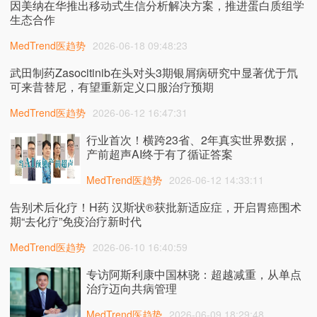
因美纳在华推出移动式生信分析解决方案，推进蛋白质组学
生态合作
MedTrend医趋势
2026-06-18 09:48:23
武田制药Zasocitinib在头对头3期银屑病研究中显著优于氘
可来昔替尼，有望重新定义口服治疗预期
MedTrend医趋势
2026-06-12 16:47:31
行业首次！横跨23省、2年真实世界数据，
产前超声AI终于有了循证答案
MedTrend医趋势
2026-06-12 14:33:11
告别术后化疗！H药 汉斯状®获批新适应症，开启胃癌围术
期“去化疗”免疫治疗新时代
MedTrend医趋势
2026-06-10 16:40:59
专访阿斯利康中国林骁：超越减重，从单点
治疗迈向共病管理
MedTrend医趋势
2026-06-09 18:29:48