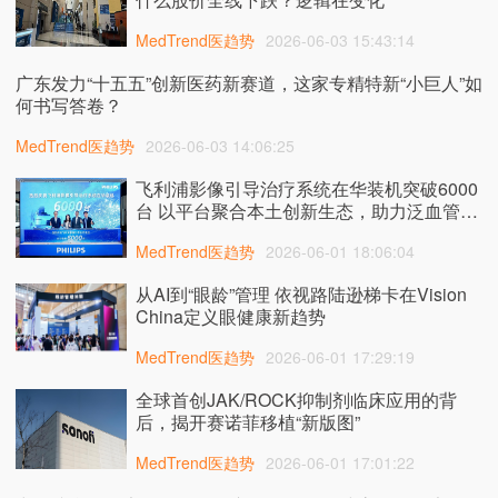
MedTrend医趋势
2026-06-03 15:43:14
广东发力“十五五”创新医药新赛道，这家专精特新“小巨人”如
何书写答卷？
MedTrend医趋势
2026-06-03 14:06:25
飞利浦影像引导治疗系统在华装机突破6000
台 以平台聚合本土创新生态，助力泛血管诊
疗提质发展
MedTrend医趋势
2026-06-01 18:06:04
从AI到“眼龄”管理 依视路陆逊梯卡在Vision
China定义眼健康新趋势
MedTrend医趋势
2026-06-01 17:29:19
全球首创JAK/ROCK抑制剂临床应用的背
后，揭开赛诺菲移植“新版图”
MedTrend医趋势
2026-06-01 17:01:22