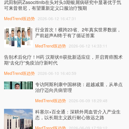
武田制药Zasocitinib在头对头3期银屑病研究中显著优于氘
可来昔替尼，有望重新定义口服治疗预期
MedTrend医趋势
2026-06-12 16:47:31
行业首次！横跨23省、2年真实世界数据，
产前超声AI终于有了循证答案
MedTrend医趋势
2026-06-12 14:33:11
告别术后化疗！H药 汉斯状®获批新适应症，开启胃癌围术
期“去化疗”免疫治疗新时代
MedTrend医趋势
2026-06-10 16:40:59
专访阿斯利康中国林骁：超越减重，从单点
治疗迈向共病管理
MedTrend医趋势
2026-06-09 18:29:48
科塞尔×百全通：深耕外周血管介入产业生
态，以长期主义践行耐心致远之路
MedTrend医趋势
2026-06-09 17:59:12