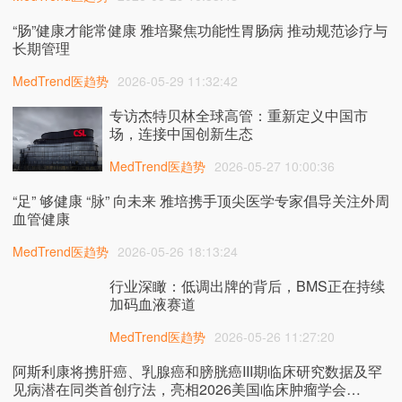
“肠”健康才能常健康 雅培聚焦功能性胃肠病 推动规范诊疗与
长期管理
MedTrend医趋势
2026-05-29 11:32:42
专访杰特贝林全球高管：重新定义中国市
场，连接中国创新生态
MedTrend医趋势
2026-05-27 10:00:36
“足” 够健康 “脉” 向未来 雅培携手顶尖医学专家倡导关注外周
血管健康
MedTrend医趋势
2026-05-26 18:13:24
行业深瞰：低调出牌的背后，BMS正在持续
加码血液赛道
MedTrend医趋势
2026-05-26 11:27:20
阿斯利康将携肝癌、乳腺癌和膀胱癌III期临床研究数据及罕
见病潜在同类首创疗法，亮相2026美国临床肿瘤学会