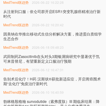
MedTrend医趋势
2026-06-22 16:22:28
从注射到口服：依仑司群开启ESR1突变乳腺癌精准治疗新
时代
MedTrend医趋势
2026-06-22 16:20:42
因美纳在华推出移动式生信分析解决方案，推进蛋白质组学
生态合作
MedTrend医趋势
2026-06-18 09:48:23
武田制药Zasocitinib在头对头3期银屑病研究中显著优于氘
可来昔替尼，有望重新定义口服治疗预期
MedTrend医趋势
2026-06-12 16:47:31
告别术后化疗！H药 汉斯状®获批新适应症，开启胃癌围术
期“去化疗”免疫治疗新时代
MedTrend医趋势
2026-06-10 16:40:59
勃林格殷格翰 survodutide（索弗度肽）III 期临床结果：降