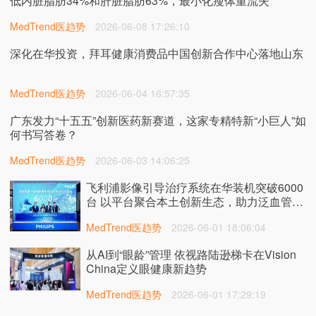
低内脏脂肪34%和肝脏脂肪63%，最小化瘦体重流失
MedTrend医趋势
2026-06-08 17:26:10
深化在华投资，拜耳健康消费品中国创新合作中心落地山东
MedTrend医趋势
2026-06-04 16:57:35
广东发力“十五五”创新医药新赛道，这家专精特新“小巨人”如
何书写答卷？
MedTrend医趋势
2026-06-03 14:06:25
飞利浦影像引导治疗系统在华装机突破6000
台 以平台聚合本土创新生态，助力泛血管诊
疗提质发展
MedTrend医趋势
2026-06-01 18:06:04
从AI到“眼龄”管理 依视路陆逊梯卡在Vision
China定义眼健康新趋势
MedTrend医趋势
2026-06-01 17:29:19