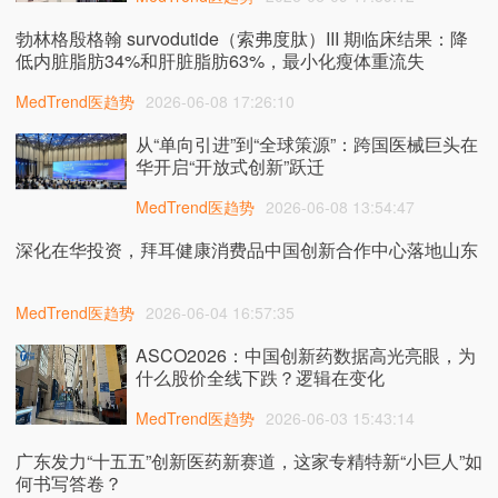
勃林格殷格翰 survodutide（索弗度肽）III 期临床结果：降
低内脏脂肪34%和肝脏脂肪63%，最小化瘦体重流失
MedTrend医趋势
2026-06-08 17:26:10
从“单向引进”到“全球策源”：跨国医械巨头在
华开启“开放式创新”跃迁
MedTrend医趋势
2026-06-08 13:54:47
深化在华投资，拜耳健康消费品中国创新合作中心落地山东
MedTrend医趋势
2026-06-04 16:57:35
ASCO2026：中国创新药数据高光亮眼，为
什么股价全线下跌？逻辑在变化
MedTrend医趋势
2026-06-03 15:43:14
广东发力“十五五”创新医药新赛道，这家专精特新“小巨人”如
何书写答卷？