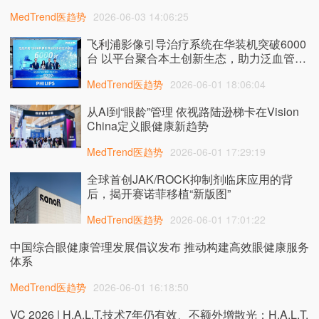
MedTrend医趋势
2026-06-03 14:06:25
飞利浦影像引导治疗系统在华装机突破6000
台 以平台聚合本土创新生态，助力泛血管诊
疗提质发展
MedTrend医趋势
2026-06-01 18:06:04
从AI到“眼龄”管理 依视路陆逊梯卡在Vision
China定义眼健康新趋势
MedTrend医趋势
2026-06-01 17:29:19
全球首创JAK/ROCK抑制剂临床应用的背
后，揭开赛诺菲移植“新版图”
MedTrend医趋势
2026-06-01 17:01:22
中国综合眼健康管理发展倡议发布 推动构建高效眼健康服务
体系
MedTrend医趋势
2026-06-01 16:18:50
VC 2026 | H.A.L.T.技术7年仍有效、不额外增散光；H.A.L.T.