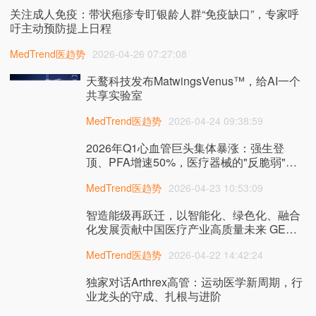
关注成人免疫：带状疱疹专盯银龄人群“免疫缺口”，专家呼
吁主动预防提上日程
MedTrend医趋势
2026-04-26 07:27:08
天鹜科技发布MatwingsVenus™，给AI一个
共享实验室
MedTrend医趋势
2026-04-24 09:38:59
2026年Q1心血管巨头集体暴涨：强生登
顶、PFA增速50%，医疗器械的"反脆弱"逻
辑
MedTrend医趋势
2026-04-23 10:53:09
智造能级再跃迁，以智能化、绿色化、融合
化发展贡献中国医疗产业高质量未来 GE医
疗首条“黑灯”示范产线在北京基地投入使用
MedTrend医趋势
2026-04-22 14:42:24
独家对话Arthrex高管：运动医学新周期，行
业龙头的守成、扎根与进阶