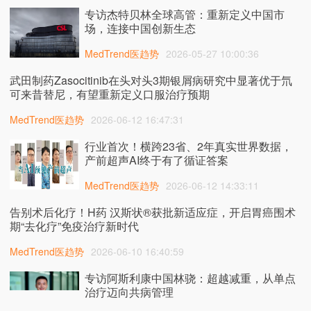
专访杰特贝林全球高管：重新定义中国市
场，连接中国创新生态
MedTrend医趋势
2026-05-27 10:00:36
武田制药Zasocitinib在头对头3期银屑病研究中显著优于氘
可来昔替尼，有望重新定义口服治疗预期
MedTrend医趋势
2026-06-12 16:47:31
行业首次！横跨23省、2年真实世界数据，
产前超声AI终于有了循证答案
MedTrend医趋势
2026-06-12 14:33:11
告别术后化疗！H药 汉斯状®获批新适应症，开启胃癌围术
期“去化疗”免疫治疗新时代
MedTrend医趋势
2026-06-10 16:40:59
专访阿斯利康中国林骁：超越减重，从单点
治疗迈向共病管理