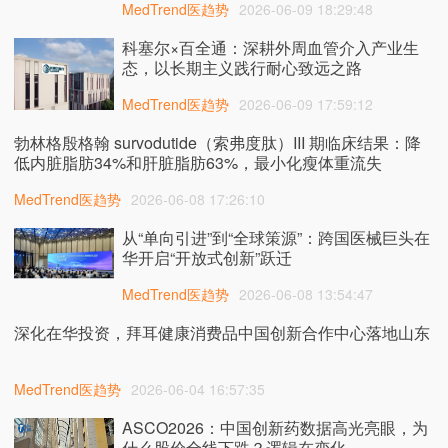
MedTrend医趋势
2026-06-09 18:29:48
科塞尔×百全通：深耕外周血管介入产业生
态，以长期主义践行耐心致远之路
MedTrend医趋势
2026-06-09 17:59:12
勃林格殷格翰 survodutide（索弗度肽）III 期临床结果：降
低内脏脂肪34%和肝脏脂肪63%，最小化瘦体重流失
MedTrend医趋势
2026-06-08 17:26:10
从“单向引进”到“全球策源”：跨国医械巨头在
华开启“开放式创新”跃迁
MedTrend医趋势
2026-06-08 13:54:47
深化在华投资，拜耳健康消费品中国创新合作中心落地山东
MedTrend医趋势
2026-06-04 16:57:35
ASCO2026：中国创新药数据高光亮眼，为
什么股价全线下跌？逻辑在变化