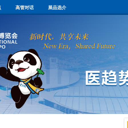
点
高管对话
展品选介