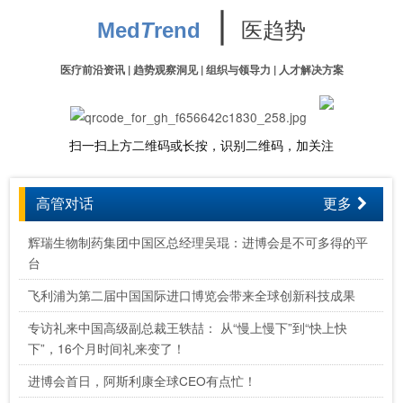
∣
医趋势
Med
T
rend
医疗前沿资讯 | 趋势观察洞见 | 组织与领导力 | 人才解决方案
扫一扫上方二维码或长按，识别二维码，加关注
高管对话
更多
辉瑞生物制药集团中国区总经理吴琨：进博会是不可多得的平
台
飞利浦为第二届中国国际进口博览会带来全球创新科技成果
专访礼来中国高级副总裁王轶喆： 从“慢上慢下”到“快上快
下”，16个月时间礼来变了！
进博会首日，阿斯利康全球CEO有点忙！