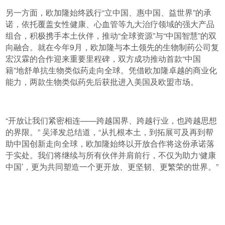
另一方面，欧加隆始终践行“立中国、惠中国、益世界”的承
诺，依托覆盖女性健康、心血管等九大治疗领域的强大产品
组合，积极携手本土伙伴，推动“全球资源”与“中国智慧”的双
向融合。就在今年9月，欧加隆与本土领先的生物制药公司复
宏汉霖的合作迎来重要里程碑，双方成功推动首款“中国
籍”地舒单抗生物类似药走向全球。凭借欧加隆卓越的商业化
能力，两款生物类似药先后获批进入美国及欧盟市场。
“开放让我们紧密相连——跨越国界、跨越行业，也跨越思想
的界限。” 吴泽发总结道，“从扎根本土，到拓展可及再到帮
助中国创新走向全球，欧加隆始终以开放合作将这份承诺落
于实处。我们将继续与所有伙伴并肩前行，不仅为助力‘健康
中国’，更为共同塑造一个更开放、更坚韧、更繁荣的世界。”