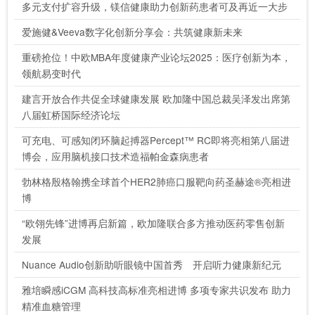
多元支付扩容升级，镁信健康助力创新药患者可及再近一大步
爱施健&Veeva数字化创新分享会：共筑健康新未来
重磅抢位！中欧MBA年度健康产业论坛2025：医疗创新为本，
领航易变时代
建言开放合作共促全球健康发展 欧加隆中国总裁吴泽发出席第
八届虹桥国际经济论坛
可充电、可感知闭环脑起搏器Percept™ RC即将亮相第八届进
博会，应用脑机接口技术造福帕金森病患者
勃林格殷格翰携全球首个HER2肺癌口服靶向药圣赫途®亮相进
博
“欧翎先锋”进博再启新篇，欧加隆联合多方推动医药零售创新
发展
Nuance Audio创新助听眼镜中国首秀 开启听力健康新纪元
雅培瞬感iCGM 高科技高标准亮相进博 多项专家共识发布 助力
精准血糖管理