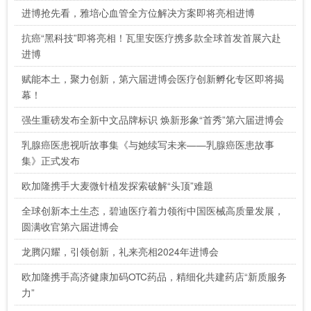
进博抢先看，雅培心血管全方位解决方案即将亮相进博
抗癌“黑科技”即将亮相！瓦里安医疗携多款全球首发首展六赴
进博
赋能本土，聚力创新，第六届进博会医疗创新孵化专区即将揭
幕！
强生重磅发布全新中文品牌标识 焕新形象“首秀”第六届进博会
乳腺癌医患视听故事集《与她续写未来——乳腺癌医患故事
集》正式发布
欧加隆携手大麦微针植发探索破解“头顶”难题
全球创新本土生态，碧迪医疗着力领衔中国医械高质量发展，
圆满收官第六届进博会
龙腾闪耀，引领创新，礼来亮相2024年进博会
欧加隆携手高济健康加码OTC药品，精细化共建药店“新质服务
力”