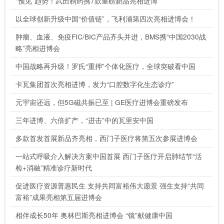
“预见”趋势！武田制药携7款重磅新品亮相进博
以全球创新升级中国“价值链”，飞利浦第四次亮相进博会！
肿瘤、血液、免疫FIC/BIC产品齐头并进，BMS携“中国2030战
略”亮相进博会
中国战略再升级！罗氏“重押”个体化医疗，全球突破看中国
卡瓦集团首次亮相进博，发力“口腔数字化生态诊疗”
元宇宙还远，但5G磁共振已至 | GE医疗进博会重磅发布
三年进博、六倍扩产，“进击”中的瓦里安中国
多款首发首展新品齐亮相，西门子医疗将第五次参展进博会
一站式呼吸介入解决方案中国首展 西门子医疗开启肺结节“活
检+消融”精准诊疗新时代
促进医疗资源普惠民生 支持共同富裕伟大愿景 强生支持“共同
富裕”成果亮相第五届进博会
相伴成长50年 奥林巴斯亮相进博会 “镜”献健康中国