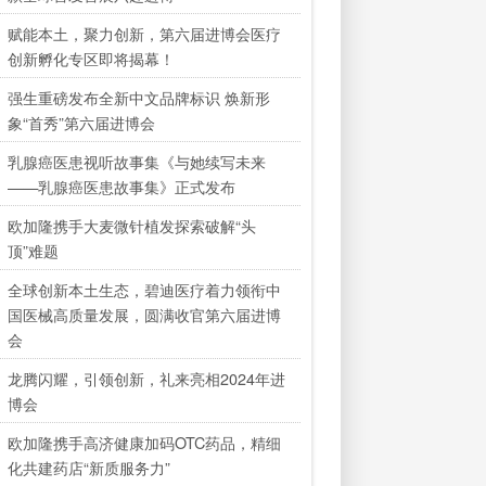
赋能本土，聚力创新，第六届进博会医疗
创新孵化专区即将揭幕！
强生重磅发布全新中文品牌标识 焕新形
象“首秀”第六届进博会
乳腺癌医患视听故事集《与她续写未来
——乳腺癌医患故事集》正式发布
欧加隆携手大麦微针植发探索破解“头
顶”难题
全球创新本土生态，碧迪医疗着力领衔中
国医械高质量发展，圆满收官第六届进博
会
龙腾闪耀，引领创新，礼来亮相2024年进
博会
欧加隆携手高济健康加码OTC药品，精细
化共建药店“新质服务力”