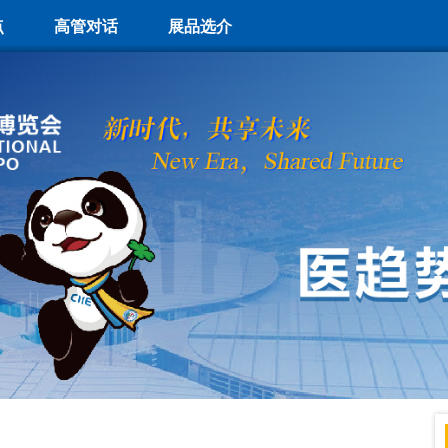
点
高管对话
展品选介