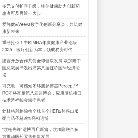
多元支付扩容升级，镁信健康助力创新药
患者可及再近一大步
爱施健&Veeva数字化创新分享会：共筑健
康新未来
重磅抢位！中欧MBA年度健康产业论坛
2025：医疗创新为本，领航易变时代
建言开放合作共促全球健康发展 欧加隆中
国总裁吴泽发出席第八届虹桥国际经济论
坛
可充电、可感知闭环脑起搏器Percept™
RC即将亮相第八届进博会，应用脑机接口
技术造福帕金森病患者
勃林格殷格翰携全球首个HER2肺癌口服
靶向药圣赫途®亮相进博
“欧翎先锋”进博再启新篇，欧加隆联合多
方推动医药零售创新发展