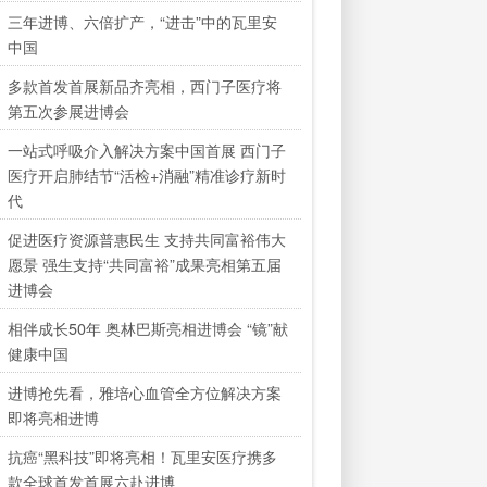
三年进博、六倍扩产，“进击”中的瓦里安
中国
多款首发首展新品齐亮相，西门子医疗将
第五次参展进博会
一站式呼吸介入解决方案中国首展 西门子
医疗开启肺结节“活检+消融”精准诊疗新时
代
促进医疗资源普惠民生 支持共同富裕伟大
愿景 强生支持“共同富裕”成果亮相第五届
进博会
相伴成长50年 奥林巴斯亮相进博会 “镜”献
健康中国
进博抢先看，雅培心血管全方位解决方案
即将亮相进博
抗癌“黑科技”即将亮相！瓦里安医疗携多
款全球首发首展六赴进博