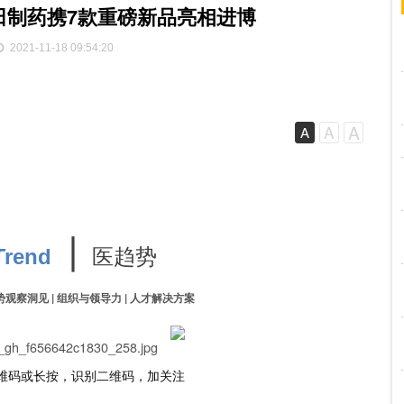
田制药携7款重磅新品亮相进博
2021-11-18 09:54:20
A
A
A
∣
医趋势
T
rend
势观察洞见 | 组织与领导力 | 人才解决方案
维码或长按，识别二维码，加关注