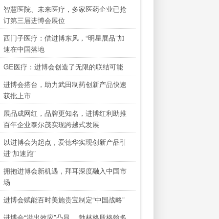
智慧医院、未来医疗，多家医药企业已抢
订第三届进博会展位
西门子医疗：借进博东风，“明星展品”加
速在中国落地
GE医疗：进博会创造了无限的联结可能
进博会搭台，助力武田制药创新产品快速
获批上市
展品成网红，品牌更知名，进博红利助推
百年企业泰尔茂实现跨越式发展
以进博会为起点，爱德华实现创新产品引
进“加速跑”
拥抱进博会新机遇，拜耳深度融入中国市
场
进博会赋能百时美施贵宝制定“中国战略”
进博会“溢出效应”凸显 ，勃林格殷格翰多