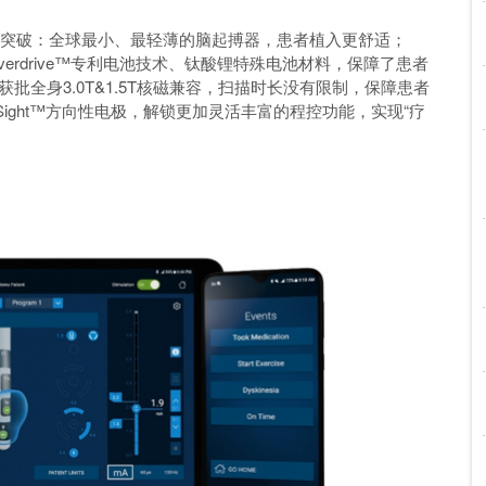
的技术突破：全球最小、最轻薄的脑起搏器，患者植入更舒适；
Overdrive™专利电池技术、钛酸锂特殊电池材料，保障了患者
批全身3.0T&1.5T核磁兼容，扫描时长没有限制，保障患者
ight™方向性电极，解锁更加灵活丰富的程控功能，实现“疗