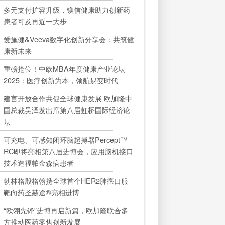
多元支付扩容升级，镁信健康助力创新药
患者可及再近一大步
爱施健&Veeva数字化创新分享会：共筑健
康新未来
重磅抢位！中欧MBA年度健康产业论坛
2025：医疗创新为本，领航易变时代
建言开放合作共促全球健康发展 欧加隆中
国总裁吴泽发出席第八届虹桥国际经济论
坛
可充电、可感知闭环脑起搏器Percept™
RC即将亮相第八届进博会，应用脑机接口
技术造福帕金森病患者
勃林格殷格翰携全球首个HER2肺癌口服
靶向药圣赫途®亮相进博
“欧翎先锋”进博再启新篇，欧加隆联合多
方推动医药零售创新发展