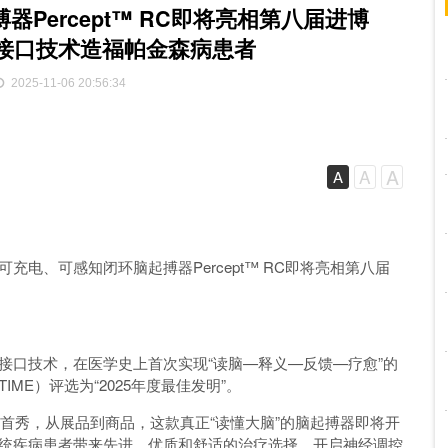
Percept™ RC即将亮相第八届进博
接口技术造福帕金森病患者
2025-11-06 20:56:34
A
A
A
电、可感知闭环脑起搏器Percept™ RC即将亮相第八届
。
接口技术，在医学史上首次实现“读脑—释义—反馈—疗愈”的
ME）评选为“2025年度最佳发明”。
中国的首秀，从展品到商品，这款真正“读懂大脑”的脑起搏器即将开
统疾病患者带来先进、优质和舒适的治疗选择，开启神经调控