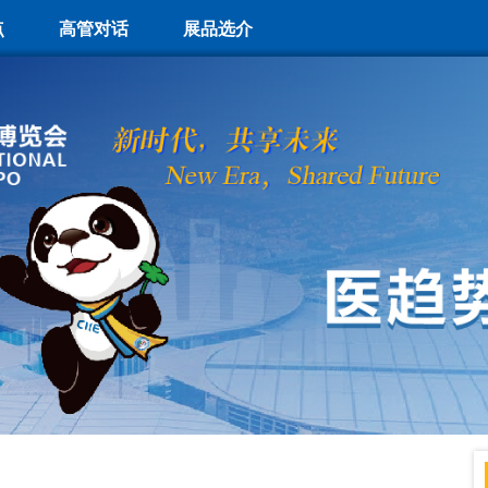
点
高管对话
展品选介