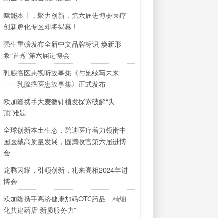
赋能本土，聚力创新，第六届进博会医疗
创新孵化专区即将揭幕！
强生重磅发布全新中文品牌标识 焕新形
象“首秀”第六届进博会
乳腺癌医患视听故事集《与她续写未来
——乳腺癌医患故事集》正式发布
欧加隆携手大麦微针植发探索破解“头
顶”难题
全球创新本土生态，碧迪医疗着力领衔中
国医械高质量发展，圆满收官第六届进博
会
龙腾闪耀，引领创新，礼来亮相2024年进
博会
欧加隆携手高济健康加码OTC药品，精细
化共建药店“新质服务力”