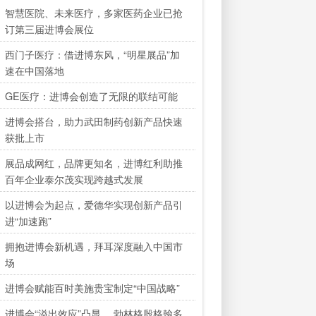
智慧医院、未来医疗，多家医药企业已抢
订第三届进博会展位
西门子医疗：借进博东风，“明星展品”加
速在中国落地
GE医疗：进博会创造了无限的联结可能
进博会搭台，助力武田制药创新产品快速
获批上市
展品成网红，品牌更知名，进博红利助推
百年企业泰尔茂实现跨越式发展
以进博会为起点，爱德华实现创新产品引
进“加速跑”
拥抱进博会新机遇，拜耳深度融入中国市
场
进博会赋能百时美施贵宝制定“中国战略”
进博会“溢出效应”凸显 ，勃林格殷格翰多