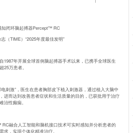
闭环脑起搏器Percept™ RC
（TIME）“2025年度最佳发明”
自1987年开展全球首例脑起搏器手术以来，已携手全球医生
超25万患者。
部电刺激”，医生在患者胸部皮下植入刺激器，通过植入大脑中
，进而达到改善患者症状和生活质量的目的，已获批用于治疗
难治性癫痫。
t™ RC融合人工智能和脑机接口技术可实时感知并分析患者的
需求，实现个体化精准治疗。