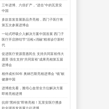
三年进博、六倍扩产，“进击”中的瓦里安
中国
多款首发首展新品齐亮相，西门子医疗将
第五次参展进博会
一站式呼吸介入解决方案中国首展 西门子
医疗开启肺结节“活检+消融”精准诊疗新时
代
促进医疗资源普惠民生 支持共同富裕伟大
愿景 强生支持“共同富裕”成果亮相第五届
进博会
相伴成长50年 奥林巴斯亮相进博会 “镜”献
健康中国
进博抢先看，雅培心血管全方位解决方案
即将亮相进博
抗癌“黑科技”即将亮相！瓦里安医疗携多
款全球首发首展六赴进博