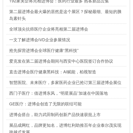
192家美企将亮相进博会：医药行业最多 熟客新品云集
第二届进博会最火爆的居然是这个展区？探秘最细、最短的胰
岛素针头
全球顶尖抗癌医疗企业将亮相第二届进博会
一文了解进博会IVD企业参展情况
抢先探营进博会全球医疗健康“黑科技”
爱克发在第二届进博会期间与西安中心医院签订合作协议
直击进博会医疗健康黑科技：AI赋能，柏视智造
智慧医院、未来医疗，多家医药企业已抢订第三届进博会展位
西门子医疗：借进博东风，“明星展品”加速在中国落地
GE医疗：进博会创造了无限的联结可能
进博会搭台，助力武田制药创新产品快速获批上市
展品成网红，品牌更知名，进博红利助推百年企业泰尔茂实现
跨越式发展