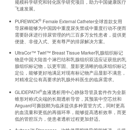
规模科学研究和转化医学研究项目，助力中国健康医疗
飞速发展。
®
PUREWICK
Female External Catheter全球首款女用
导尿棒能够为中国因中重度尿失禁或中重度行动不便而
需要卧床进行排尿管理的约三百多万女性患者，提供更
便捷、非侵入式、更有尊严的排尿解决方案。
UltraCor™ Twirl™ Breast Tissue Marker乳腺组织标记
物是中国大陆首个淋巴结和乳腺组织双适应证获批的乳
腺组织标记物，以更牢固、显影更清晰的临床组织标记
定位，能够更好地满足对现有标记物产品显影不满意，
对精准定位有高要求的乳腺外科医生的临床需求。
®
GLIDEPATH
血液透析用中心静脉导管及套件作为全新
锥形对称式尖端的长期透析导管，其预装中空芯丝和
Airguard可撕脱鞘为临床提供多种置管方式，同时更高
的血流量和更低的再循环率，能够提高透析效率，而更
低的管腔压力，使患者透析过程更加舒适。
Avitene™ Dispenser一次性使用腔镜导管能够进一步提