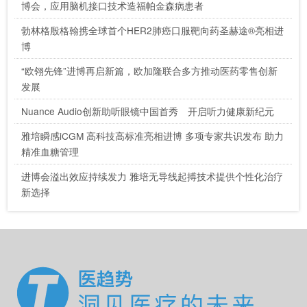
博会，应用脑机接口技术造福帕金森病患者
勃林格殷格翰携全球首个HER2肺癌口服靶向药圣赫途®亮相进
博
“欧翎先锋”进博再启新篇，欧加隆联合多方推动医药零售创新
发展
Nuance Audio创新助听眼镜中国首秀 开启听力健康新纪元
雅培瞬感iCGM 高科技高标准亮相进博 多项专家共识发布 助力
精准血糖管理
进博会溢出效应持续发力 雅培无导线起搏技术提供个性化治疗
新选择