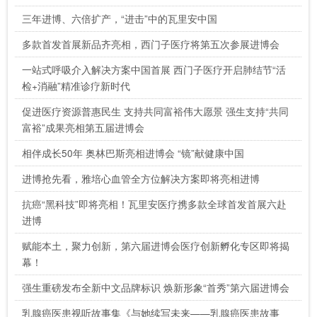
三年进博、六倍扩产，“进击”中的瓦里安中国
多款首发首展新品齐亮相，西门子医疗将第五次参展进博会
一站式呼吸介入解决方案中国首展 西门子医疗开启肺结节“活
检+消融”精准诊疗新时代
促进医疗资源普惠民生 支持共同富裕伟大愿景 强生支持“共同
富裕”成果亮相第五届进博会
相伴成长50年 奥林巴斯亮相进博会 “镜”献健康中国
进博抢先看，雅培心血管全方位解决方案即将亮相进博
抗癌“黑科技”即将亮相！瓦里安医疗携多款全球首发首展六赴
进博
赋能本土，聚力创新，第六届进博会医疗创新孵化专区即将揭
幕！
强生重磅发布全新中文品牌标识 焕新形象“首秀”第六届进博会
乳腺癌医患视听故事集《与她续写未来——乳腺癌医患故事