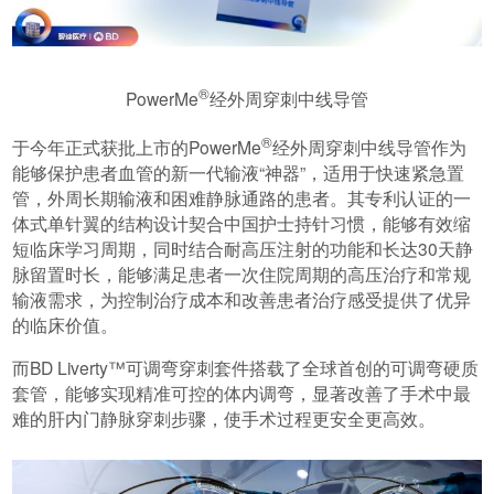
®
PowerMe
经外周穿刺中线导管
®
于今年正式获批上市的PowerMe
经外周穿刺中线导管作为
能够保护患者血管的新一代输液“神器”，适用于快速紧急置
管，外周长期输液和困难静脉通路的患者。其专利认证的一
体式单针翼的结构设计契合中国护士持针习惯，能够有效缩
短临床学习周期，同时结合耐高压注射的功能和长达30天静
脉留置时长，能够满足患者一次住院周期的高压治疗和常规
输液需求，为控制治疗成本和改善患者治疗感受提供了优异
的临床价值。
而BD Liverty™可调弯穿刺套件搭载了全球首创的可调弯硬质
套管，能够实现精准可控的体内调弯，显著改善了手术中最
难的肝内门静脉穿刺步骤，使手术过程更安全更高效。