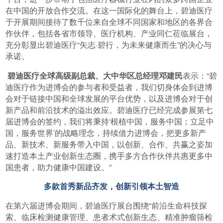
在中国的开放合作交流。在这一国际化的舞台上，碧迪医疗
于开展期间接待了数千位来自全球不同国家和地区的各界合
作伙伴，包括各省市领导、医疗机构、产业同仁莅临展台，
充分彰显出碧迪医疗“矢志·碧行，为未来健康而生”的决心与
承诺。
碧迪医疗全球高级副总裁、大中华区总经理邓建民
表示：“碧
迪医疗作为进博会的参与者和受益者，我们切身体会到进博
会对于链接中国和全球发展的平台优势，以及进博会对于创
新产品和前沿技术的溢出效应。碧迪医疗已经完成参展第七
届进博会的签约，我们将秉持‘根植中国，服务中国；立足中
国，服务世界’的战略理念，持续借力进博会，把更多新产
品、新技术、新服务带入中国，以创新、合作、共赢之姿加
速打造本土产业创新生态圈，携手多方合作伙伴共惠更多中
国患者，助力健康中国建设。”
多款首秀新品齐发，创新引领本土智造
在第六届进博会期间，碧迪医疗展台围绕“前沿生命科技探
索、临床检测健康管理、患者术式创新生态、精准肿瘤筛检