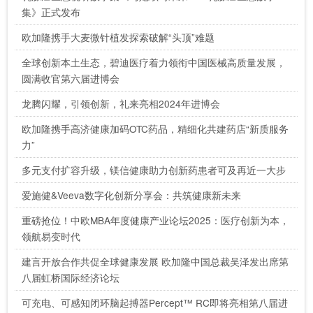
集》正式发布
欧加隆携手大麦微针植发探索破解“头顶”难题
全球创新本土生态，碧迪医疗着力领衔中国医械高质量发展，
圆满收官第六届进博会
龙腾闪耀，引领创新，礼来亮相2024年进博会
欧加隆携手高济健康加码OTC药品，精细化共建药店“新质服务
力”
多元支付扩容升级，镁信健康助力创新药患者可及再近一大步
爱施健&Veeva数字化创新分享会：共筑健康新未来
重磅抢位！中欧MBA年度健康产业论坛2025：医疗创新为本，
领航易变时代
建言开放合作共促全球健康发展 欧加隆中国总裁吴泽发出席第
八届虹桥国际经济论坛
可充电、可感知闭环脑起搏器Percept™ RC即将亮相第八届进