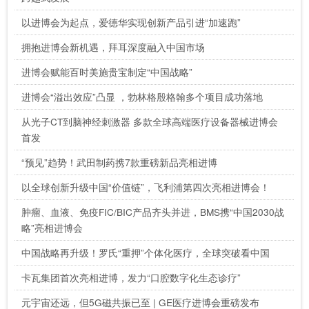
以进博会为起点，爱德华实现创新产品引进“加速跑”
拥抱进博会新机遇，拜耳深度融入中国市场
进博会赋能百时美施贵宝制定“中国战略”
进博会“溢出效应”凸显 ，勃林格殷格翰多个项目成功落地
从光子CT到脑神经刺激器 多款全球高端医疗设备器械进博会
首发
“预见”趋势！武田制药携7款重磅新品亮相进博
以全球创新升级中国“价值链”，飞利浦第四次亮相进博会！
肿瘤、血液、免疫FIC/BIC产品齐头并进，BMS携“中国2030战
略”亮相进博会
中国战略再升级！罗氏“重押”个体化医疗，全球突破看中国
卡瓦集团首次亮相进博，发力“口腔数字化生态诊疗”
元宇宙还远，但5G磁共振已至 | GE医疗进博会重磅发布