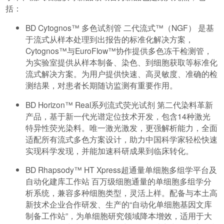
括：
BD Cytognos™ 多色试剂管 二代流式™（NGF） 是基
于流式从样本处理到出报告的标准化解决方案，
Cytognos™与EuroFlow™协作提供多色冻干检测管，
为实验室提供从样本制备、染色、到细胞获取等标准化
流式解决方案。为用户提供快速、高灵敏度、准确的检
测结果，对患者长期随访监测有重要作用。
BD Horizon™ Real系列流式荧光试剂 第二代染料革新
产品，基于新一代光谱定位技术开发，包含14种激光
特异性荧光染料。唯一激光激发，更强解析能力，全面
适配所有流式多色方案设计，助力中国科学家轻松快速
实现科学发现，并能加速科研成果到临床转化。
BD Rhapsody™ HT Xpress超通量单细胞多组学平台及
自动化建库工作站 百万级细胞通量的单细胞多组学分
析系统，兼容多种细胞类型，灵活上样。配备与本土高
新技术企业合作研发、生产的“自动化单细胞基因文库
制备工作站”，为单细胞研究领域降本增效，适用于大