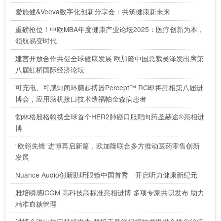
爱施健&Veeva数字化创新分享会：共筑健康新未来
重磅抢位！中欧MBA年度健康产业论坛2025：医疗创新为本，
领航易变时代
建言开放合作共促全球健康发展 欧加隆中国总裁吴泽发出席第
八届虹桥国际经济论坛
可充电、可感知闭环脑起搏器Percept™ RC即将亮相第八届进
博会，应用脑机接口技术造福帕金森病患者
勃林格殷格翰携全球首个HER2肺癌口服靶向药圣赫途®亮相进
博
“欧翎先锋”进博再启新篇，欧加隆联合多方推动医药零售创新
发展
Nuance Audio创新助听眼镜中国首秀 开启听力健康新纪元
雅培瞬感iCGM 高科技高标准亮相进博 多项专家共识发布 助力
精准血糖管理