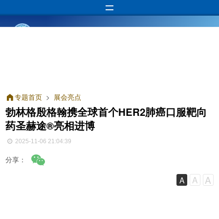
专题首页
>
展会亮点
勃林格殷格翰携全球首个HER2肺癌口服靶向
药圣赫途®亮相进博
2025-11-06 21:04:39
分享：
A
A
A