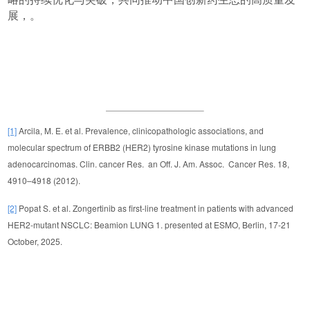
展，。
[1]
Arcila, M. E. et al. Prevalence, clinicopathologic associations, and
molecular spectrum of ERBB2 (HER2) tyrosine kinase mutations in lung
adenocarcinomas. Clin. cancer Res. an Off. J. Am. Assoc. Cancer Res. 18,
4910–4918 (2012).
[2]
Popat S. et al. Zongertinib as first-line treatment in patients with advanced
HER2-mutant NSCLC: Beamion LUNG 1. presented at ESMO, Berlin, 17-21
October, 2025.