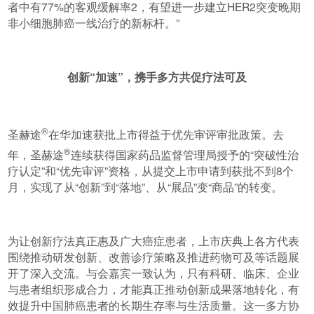
者中有77%的客观缓解率2，有望进一步建立HER2突变晚期
非小细胞肺癌一线治疗的新标杆。”
创新“加速”，携手多方共促疗法可及
®
圣赫途
在华加速获批上市得益于优先审评审批政策。去
®
年，圣赫途
连续获得国家药品监督管理局授予的“突破性治
疗认定”和“优先审评”资格，从提交上市申请到获批不到8个
月，实现了从“创新”到“落地”、从“展品”变“商品”的转变。
为让创新疗法真正惠及广大癌症患者，上市庆典上各方代表
围绕推动研发创新、改善诊疗策略及推进药物可及等话题展
开了深入交流。与会嘉宾一致认为，只有科研、临床、企业
与患者组织形成合力，才能真正推动创新成果落地转化，有
效提升中国肺癌患者的长期生存率与生活质量。这一多方协