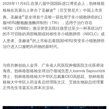
2025年11月6日,在第八届中国国际进口博览会上，勃林格殷
®
格翰在其展台上举办了圣赫途
（宗艾替尼片）中国上市庆
®
典。圣赫途
是全球首个且唯一获批用于非小细胞肺癌的口
服HER2酪氨酸激酶抑制剂（TKI），适用于治疗存在
HER2（ERBB2）激活突变且既往接受过至少一种系统治疗
的不可切除的局部晚期或转移性非小细胞肺癌（NSCLC）成
®
人患者。圣赫途
的上市标志着我国HER2突变非小细胞肺癌
治疗进入口服靶向药物的新时代。
与癌共舞创始人金萍、广东省人民医院肿瘤医院主任医师涂
海燕、勃林格殷格翰全球治疗领域负责人Ioannis Sapountzis
博士、勃林格殷格翰大中华区总裁兼CEO高皓廷、勃林格殷
格翰大中华区人药业务总经理陈文汉、艾德生物副总经理董
正伟先生等嘉宾出席本次活动。