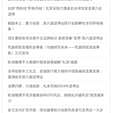
抗癌“黑科技”即将亮相！瓦里安医疗携多款全球首发首展六赴
进博
赋能本土，聚力创新，第六届进博会医疗创新孵化专区即将揭
幕！
强生重磅发布全新中文品牌标识 焕新形象“首秀”第六届进博会
乳腺癌医患视听故事集《与她续写未来——乳腺癌医患故事
集》正式发布
欧加隆携手大麦微针植发探索破解“头顶”难题
全球创新本土生态，碧迪医疗着力领衔中国医械高质量发展，
圆满收官第六届进博会
龙腾闪耀，引领创新，礼来亮相2024年进博会
欧加隆携手高济健康加码OTC药品，精细化共建药店“新质服务
力”
多元支付扩容升级，镁信健康助力创新药患者可及再近一大步