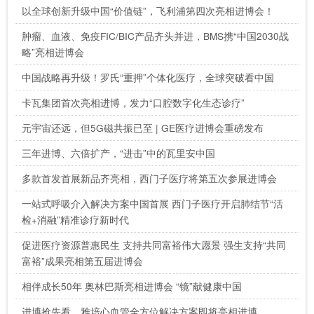
以全球创新升级中国“价值链”，飞利浦第四次亮相进博会！
肿瘤、血液、免疫FIC/BIC产品齐头并进，BMS携“中国2030战
略”亮相进博会
中国战略再升级！罗氏“重押”个体化医疗，全球突破看中国
卡瓦集团首次亮相进博，发力“口腔数字化生态诊疗”
元宇宙还远，但5G磁共振已至 | GE医疗进博会重磅发布
三年进博、六倍扩产，“进击”中的瓦里安中国
多款首发首展新品齐亮相，西门子医疗将第五次参展进博会
一站式呼吸介入解决方案中国首展 西门子医疗开启肺结节“活
检+消融”精准诊疗新时代
促进医疗资源普惠民生 支持共同富裕伟大愿景 强生支持“共同
富裕”成果亮相第五届进博会
相伴成长50年 奥林巴斯亮相进博会 “镜”献健康中国
进博抢先看，雅培心血管全方位解决方案即将亮相进博