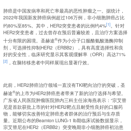
肺癌是中国发病率和死亡率最高的恶性肿瘤之一。据统计，
2022年我国新发肺癌病例超过106万例，非小细胞肺癌占比
[1]
约80%至85%。其中，HER2突变患者的比例约4%
。针对
HER2突变患者，过去曾存在预后普遍较差，且治疗方案选择
®
十分有限的困境。圣赫途
作为小分子口服酪氨酸激酶抑制
剂，可选择性抑制HER2（ERBB2），具有高度选择性和良
好的安全性，临床研究显示其客观缓解率（ORR）高达71%
[2]
，在脑转移患者中同样展现出显著疗效。
此前，HER2肺癌治疗领域一直没有TKI靶向治疗的突破，圣
®
赫途
的上市为HER2肺癌患者带来了新的治疗选择与希望。
广东省人民医院肿瘤医院肺内三科主任涂海燕表示：“宗艾替
尼是首款获批上市的针对HER2靶点且耐受性良好的口服药
物，能够切实改善特定肺癌患者群体的治疗预后与生存质
量。近期公布的Beamion LUNG-1 Ib期临床试验数据显示，
宗艾替尼在HER2（ERBB2）突变晚期非小细胞肺癌初治患