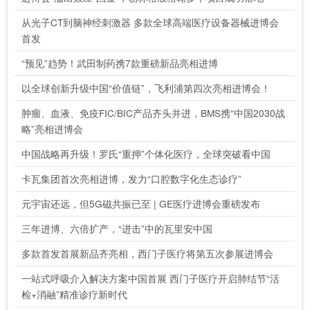
从光子CT到脑神经刺激器 多款全球高端医疗设备器械进博会
首发
“预见”趋势！武田制药携7款重磅新品亮相进博
以全球创新升级中国“价值链”，飞利浦第四次亮相进博会！
肿瘤、血液、免疫FIC/BIC产品齐头并进，BMS携“中国2030战
略”亮相进博会
中国战略再升级！罗氏“重押”个体化医疗，全球突破看中国
卡瓦集团首次亮相进博，发力“口腔数字化生态诊疗”
元宇宙还远，但5G磁共振已至 | GE医疗进博会重磅发布
三年进博、六倍扩产，“进击”中的瓦里安中国
多款首发首展新品齐亮相，西门子医疗将第五次参展进博会
一站式呼吸介入解决方案中国首展 西门子医疗开启肺结节“活
检+消融”精准诊疗新时代