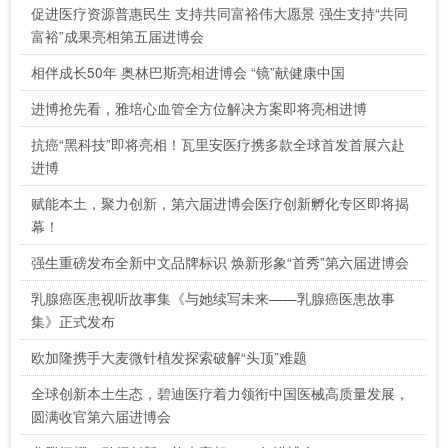
促进医疗资源普惠民生 支持共同富裕伟大愿景 强生支持“共同
富裕”成果亮相第五届进博会
相伴成长50年 奥林巴斯亮相进博会 “镜”献健康中国
进博抢先看，雅培心血管全方位解决方案即将亮相进博
抗癌“黑科技”即将亮相！瓦里安医疗携多款全球首发首展六赴
进博
赋能本土，聚力创新，第六届进博会医疗创新孵化专区即将揭
幕！
强生重磅发布全新中文品牌标识 焕新形象“首秀”第六届进博会
乳腺癌医患视听故事集《与她续写未来——乳腺癌医患故事
集》正式发布
欧加隆携手大麦微针植发探索破解“头顶”难题
全球创新本土生态，碧迪医疗着力领衔中国医械高质量发展，
圆满收官第六届进博会