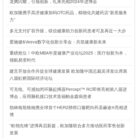
龙腾闪耀，引领创新，礼来亮相2024年进博会
欧加隆携手高济健康加码OTC药品，精细化共建药店“新质服务
力”
多元支付扩容升级，镁信健康助力创新药患者可及再近一大步
爱施健&Veeva数字化创新分享会：共筑健康新未来
重磅抢位！中欧MBA年度健康产业论坛2025：医疗创新为本，
领航易变时代
建言开放合作共促全球健康发展 欧加隆中国总裁吴泽发出席第
八届虹桥国际经济论坛
可充电、可感知闭环脑起搏器Percept™ RC即将亮相第八届进
博会，应用脑机接口技术造福帕金森病患者
勃林格殷格翰携全球首个HER2肺癌口服靶向药圣赫途®亮相进
博
“欧翎先锋”进博再启新篇，欧加隆联合多方推动医药零售创新
发展